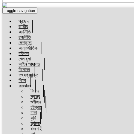
Toggle navigation
প্রচ্ছদ
জাতীয়
অর্থনীতি
রাজনীতি
দেশজুড়ে
আন্তর্জাতিক
বরিশাল
খেলাধুলা
আইন আদালত
বিনোদন
তথ্যপ্রযুক্তি
শিক্ষা
অন্যান্য
ফিচার
স্বাস্থ্য
গুণীজন
চট্টগ্রাম
ঢাকা
কৃষি
দুর্ঘটনা
রাজশাহী