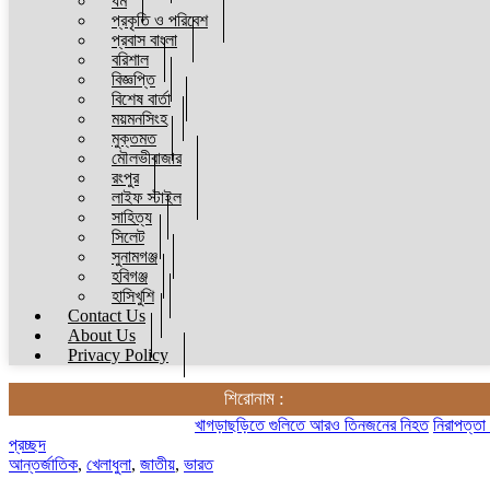
ধর্ম
প্রকৃতি ও পরিবেশ
প্রবাস বাংলা
বরিশাল
বিজ্ঞপ্তি
বিশেষ বার্তা
ময়মনসিংহ
মুক্তমত
মৌলভীবাজার
রংপুর
লাইফ স্টাইল
সাহিত্য
সিলেট
সুনামগঞ্জ
হবিগঞ্জ
হাসিখুশি
Contact Us
About Us
Privacy Policy
শিরোনাম :
খাগড়াছড়িতে গুলিতে আরও তিনজনের নিহত
নিরাপত্তা দিতে ব্য
প্রচ্ছদ
আন্তর্জাতিক
,
খেলাধুলা
,
জাতীয়
,
ভারত