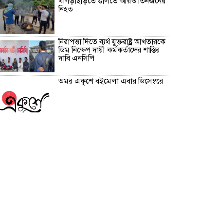
খাগড়াছড়িতে গুলিতে আরও তিনজনের
নিহত
নিরাপত্তা দিতে ব্যর্থ যুক্তরাষ্ট্র আখতারকে
ডিম নিক্ষেপ দায়ী কর্মকর্তাদের শাস্তির
দাবি এনসিপি
অমর একুশে বইমেলা এবার ডিসেম্বরে
সাবেক অতিরিক্ত আইজিপি শামসুদ্দোহা
নবাবগঞ্জ থেকে গ্রেপ্তার স্ত্রীর
অ্যাকাউন্টেই ৪১ কোটি টাকা।
প্রবাসীদের ভোটার হতে যেসব
প্রয়োজনীয় দলিল লাগবে