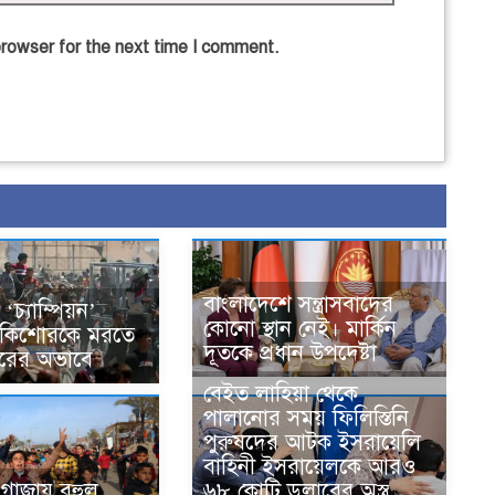
browser for the next time I comment.
বাংলাদেশে সন্ত্রাসবাদের
‘চ্যাম্পিয়ন’
কোনো স্থান নেই। মার্কিন
নি কিশোরকে মরতে
দূতকে প্রধান উপদেষ্টা
রের অভাবে
বেইত লাহিয়া থেকে
পালানোর সময় ফিলিস্তিনি
পুরুষদের আটক ইসরায়েলি
বাহিনী ইসরায়েলকে আরও
৬৮ কোটি ডলারের অস্ত্র
ে গাজায় বহুল