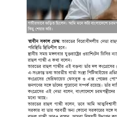
গভীরভাবে জড়িত ছিলেন। আমি মনে করি বাংলাদেশে চরমপন্থ
কিছু শেয়ার করি।
স্বাধীন সকাল ডেস্ক:
ভারতের বিরোধীদলীয় নেতা রাহুল গ
পরিস্থিতি স্থিতিশীল হবে।
স্থানীয় সময় মঙ্গলবার যুক্তরাষ্ট্রের ওয়াশিংটন ডিসির 
রাহুল গান্ধী এ কথা বলেন।
ভারতের রাহুল গান্ধীর এই বক্তব্য তাঁর দল কংগ্রেস
এ-সংক্রান্ত তথ্য ভারতীয় বার্তা সংস্থা পিটিআইয়ের প্র
কংগ্রেসের ভেরিফায়েড ফেসবুক ও এক্স পেজের পোস্ট
জনগণের সঙ্গে তাঁদের পুরোনো সম্পর্ক রয়েছে। তাঁর দা
কংগ্রেসের এই নেতা বলেন, বাংলাদেশে চরমপন্থীদের ব
মধ্যে আছে।
ভারতের রাহুল গান্ধী বলেন, তবে আমি আত্মবিশ্বাসী
সরকার বা তার পরবর্তী অন্য কোনো সরকারের সঙ্গে সম
রাহুল গান্ধী আরও বলেন, আমরা বিষয়টি উত্থাপন 