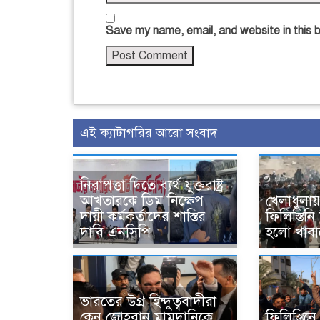
Save my name, email, and website in this 
এই ক্যাটাগরির আরো সংবাদ
নিরাপত্তা দিতে ব্যর্থ যুক্তরাষ্ট্র
আখতারকে ডিম নিক্ষেপ
খেলাধুলায় 
দায়ী কর্মকর্তাদের শাস্তির
ফিলিস্তি
দাবি এনসিপি
হলো খাবা
ভারতের উগ্র হিন্দুত্ববাদীরা
কেন জোহরান মামদানিকে
ফিলিস্তিন