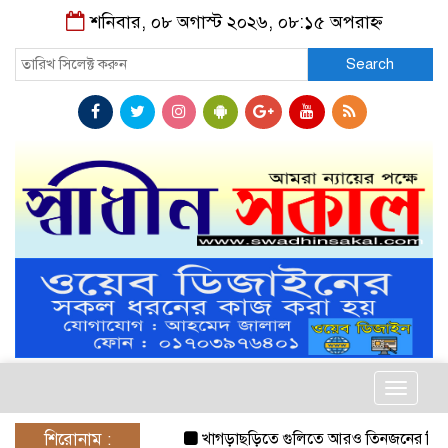
শনিবার, ০৮ অগাস্ট ২০২৬, ০৮:১৫ অপরাহ্ন
Search
Toggle
navigat
শিরোনাম :
খাগড়াছড়িতে গুলিতে আরও তিনজনের নিহত