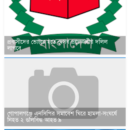
প্রবাসীদের ভোটার হতে যেসব প্রয়োজনীয় দলিল
লাগবে
গোপালগঞ্জে এনসিপির সমাবেশ ঘিরে হামলা-সংঘর্ষে
নিহত ২ গুলিবিদ্ধ আহত ৯