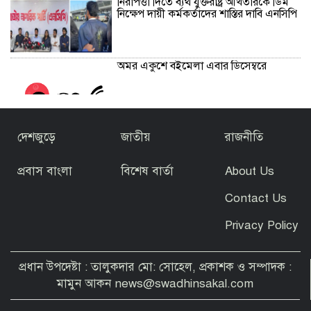
নিরাপত্তা দিতে ব্যর্থ যুক্তরাষ্ট্র আখতারকে ডিম
নিক্ষেপ দায়ী কর্মকর্তাদের শাস্তির দাবি এনসিপি
অমর একুশে বইমেলা এবার ডিসেম্বরে
দেশজুড়ে
জাতীয়
রাজনীতি
প্রবাস বাংলা
বিশেষ বার্তা
About Us
সাবেক অতিরিক্ত আইজিপি শামসুদ্দোহা
নবাবগঞ্জ থেকে গ্রেপ্তার স্ত্রীর অ্যাকাউন্টেই ৪১
Contact Us
কোটি টাকা।
Privacy Policy
প্রবাসীদের ভোটার হতে যেসব প্রয়োজনীয়
দলিল লাগবে
প্রধান উপদেষ্টা : তালুকদার মো: সোহেল, প্রকাশক ও সম্পাদক :
মামুন আকন news@swadhinsakal.com