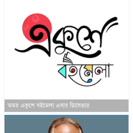
অমর একুশে বইমেলা এবার ডিসেম্বরে