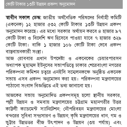
কোটি টাকার ১৩টি উন্নয়ন প্রকল্প অনুমোদন
স্বাধীন সকাল ডেস্ক:
জাতীয় অর্থনৈতিক পরিষদের নির্বাহী কমিটি
(একনেক) ১২ হাজার ৫৩২ কোটি টাকার ১৩টি উন্নয়ন প্রকল্প
অনুমোদন করেছে। এর মধ্যে সরকার অর্থায়ন করবে ৪ হাজার ৯৭
কোটি টাকা ও বিদেশি ঋণ হিসেবে পাওয়া যাবে ৭ হাজার ৩২৯
কোটি টাকা। বাকি ১ হাজার ১০৬ কোটি টাকা দেবে প্রকল্প
বাস্তবায়নকারী সংস্থা।
আজ রোববার প্রধান উপদেষ্টা ও একনেকের চেয়ারপারসন
অধ্যাপক মুহাম্মদ ইউনূসের সভাপতিত্বে ঢাকার শেরেবাংলা নগরের
পরিকল্পনা কমিশন চত্বরে এনইসি সম্মেলনকক্ষে অনুষ্ঠিত একনেক
সভায় এসব প্রকল্প অনুমোদন করা হয়। পরিকল্পনা মন্ত্রণালয়ের
পাঠানো সংবাদ বিজ্ঞপ্তিতে এই তথ্য জানানো হয়।
আজকের সভায় অনুমোদিত প্রকল্পসমূহ হলো স্থানীয় সরকার,
পল্লী উন্নয়ন ও সমবায় মন্ত্রণালয়ের চট্টগ্রাম মহানগরীর উত্তর
কাট্টলী ক্যাচমেন্ট স্যানিটেশন; নৌপরিবহন মন্ত্রণালয়ের মোংলা
বন্দরের সুবিধা সম্প্রসারণ ও উন্নয়ন; কৃষি মন্ত্রণালয়ের ধান, গম ও
ভুট্টার উন্নততর বীজ উৎপাদন ও উন্নয়ন (৩য় পর্যায়) এবং