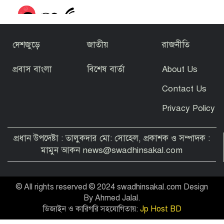
দেশজুড়ে
জাতীয়
রাজনীতি
প্রবাস বাংলা
বিশেষ বার্তা
About Us
সাবেক অতিরিক্ত আইজিপি শামসুদ্দোহা
নবাবগঞ্জ থেকে গ্রেপ্তার স্ত্রীর অ্যাকাউন্টেই ৪১
Contact Us
কোটি টাকা।
Privacy Policy
প্রবাসীদের ভোটার হতে যেসব প্রয়োজনীয়
দলিল লাগবে
প্রধান উপদেষ্টা : তালুকদার মো: সোহেল, প্রকাশক ও সম্পাদক :
মামুন আকন news@swadhinsakal.com
© All rights reserved © 2024 swadhinsakal.com Design
খেলাধুলায় ‘চ্যাম্পিয়ন’ ফিলিস্তিনি কিশোরকে
By Ahmed Jalal.
মরতে হলো খাবারের অভাবে
ডিজাইন ও কারিগরি সহযোগিতায়:
Jp Host BD