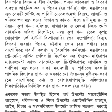
বিএডিসির বিদ্যমান বীজ উৎপাদন, প্রক্রিয়াজাতকরণ ও বিতরণ
ব্যবস্থার আধুনিক করা ও উন্নয়ন (২য় পর্যায়); খাদ্য মন্ত্রণালয়ের
ফুড সেফটি টেস্টিং ক্যাপাসিটি ডেভেলপমেন্ট; বিদ্যুৎ, জ্বালানি ও
খনিজসম্পদ মন্ত্রণালয়ের তিতাস ও কামতা ফিল্ডে ৪টি মূল্যায়ন ও
উন্নয়ন কূপ খনন; হবিগঞ্জ, বাখরাবাদ ও মেঘনা ফিল্ডে ৩-ডি
সাইসমিক জরিপ; সিলেট-১২ নম্বর কূপ খনন (তেল কূপ);
ঘোড়াশাল ৪র্থ ইউনিট রি-পাওয়ারিং (৩য় সংশোধিত); বিদ্যুৎ
বিতরণ ব্যবস্থায় উন্নয়ন, চট্টগ্রাম জোন (২য় পর্যায়) (২য়
সংশোধিত); প্রবাসী কল্যাণ ও বৈদেশিক কর্মসংস্থান মন্ত্রণালয়ের
স্ট্রেনদেনিং সার্ভিস ডেলিভারি সিস্টেমস ফর ইম্প্রুভড মাইগ্রেশন
ম্যানেজমেন্ট অ্যান্ড সাসটেইনেবল রি-ইন্টিগ্রেশন; প্রাথমিক ও
গণশিক্ষা মন্ত্রণালয়ের ঢাকা মহানগরী ও পূর্বাচলে সরকারি
প্রাথমিক বিদ্যালয় স্থাপন ও অবকাঠামো উন্নয়নসহ দৃষ্টিনন্দনকরণ
(১ম সংশোধিত); তথ্য ও যোগাযোগপ্রযুক্তি অধিদপ্তরের
শিক্ষাপ্রতিষ্ঠানে ডিজিটাল ল্যাব স্থাপন প্রকল্প (২য় পর্যায়)।
একনেক সভায় উপস্থিত ছিলেন অর্থ উপদেষ্টা সালেহউদ্দিন
আহমেদ; পরিকল্পনা ও শিক্ষা উপদেষ্টা ওয়াহিদউদ্দিন মাহমুদ;
আইন, বিচার ও সংসদবিষয়ক উপদেষ্টা আসিফ নজরুল; পররাষ্ট্র