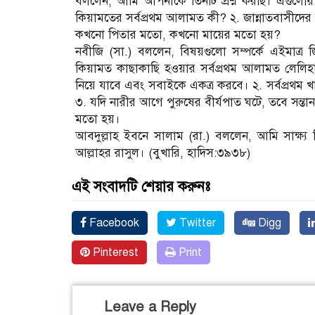
বললেন, আমি আপনাকে তিনটি প্রশ্ন করছি। এগুলোর ঠ
কিয়ামতের সর্বপ্রথম আলামত কী? ২. জান্নাতবাসীদের 
কখনো পিতার মতো, কখনো মায়ের মতো হয়?
নবীজি (সা.) বললেন, বিষয়গুলো সম্পর্কে এইমাত্
কিয়ামত কাছাকাছি হওয়ার সর্বপ্রথম আলামত লেলিহান
নিয়ে যাবে এবং সবাইকে একত্র করবে। ২. সর্বপ্রথম খ
৩. যদি নারীর আগে পুরুষের বীর্যপাত ঘটে, তবে সন্তা
মতো হয়।
আবদুল্লাহ ইবনে সালাম (রা.) বললেন, আমি সাক্ষ্য
আল্লাহর রাসুল। (বুখারি, হাদিস:৩৯৩৮)
এই সংবাদটি শেয়ার করুনঃ
Facebook
Twitter
Digg
Pinterest
Print
Leave a Reply