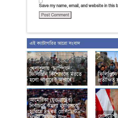
Save my name, email, and website in this 
এই ক্যাটাগরির আরো সংবাদ
খেলাধুলায় ‘চ্যাম্পিয়ন’
ফিলিস্তিনি কিশোরকে মরতে
ফিলিস্তিন
হলো খাবারের অভাবে
প্রতীক্ষিত 
আমেরিকা (যুক্তরাষ্ট্রের)
নির্বাচনে কমলা হ্যারিসকে
হারিয়ে ৪৭তম প্রেসিডেন্ট
প্রেসিডেন্
হলেন ডোনাল্ড ট্রাম্প