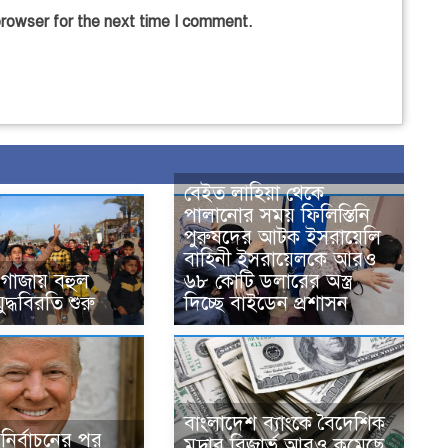
browser for the next time I comment.
বেইত লাহিয়া থেকে
পালানোর সময় ফিলিস্তিনি
পুরুষদের আটক ইসরায়েলি
বাহিনী ইসরায়েলকে আরও
৬৮ কোটি ডলারের অস্ত্র
ে গাজায় বহুল
দিচ্ছে বাইডেন প্রশাসন
যুদ্ধবিরতি শুরু
বাংলাদেশ ব্যাংকে বৈদেশিক
ট নির্বাচনের পর
মুদ্রার রিজার্ভ আরও কমেছে