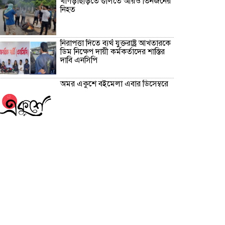
খাগড়াছড়িতে গুলিতে আরও তিনজনের
নিহত
নিরাপত্তা দিতে ব্যর্থ যুক্তরাষ্ট্র আখতারকে
ডিম নিক্ষেপ দায়ী কর্মকর্তাদের শাস্তির
দাবি এনসিপি
অমর একুশে বইমেলা এবার ডিসেম্বরে
সাবেক অতিরিক্ত আইজিপি শামসুদ্দোহা
নবাবগঞ্জ থেকে গ্রেপ্তার স্ত্রীর
অ্যাকাউন্টেই ৪১ কোটি টাকা।
প্রবাসীদের ভোটার হতে যেসব
প্রয়োজনীয় দলিল লাগবে