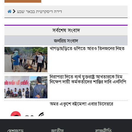
דירה דיסקרטית בבאר שבע
সর্বশেষ সংবাদ
জনপ্রিয় সংবাদ
খাগড়াছড়িতে গুলিতে আরও তিনজনের নিহত
নিরাপত্তা দিতে ব্যর্থ যুক্তরাষ্ট্র আখতারকে ডিম
নিক্ষেপ দায়ী কর্মকর্তাদের শাস্তির দাবি এনসিপি
অমর একুশে বইমেলা এবার ডিসেম্বরে
দেশজুড়ে
জাতীয়
রাজনীতি