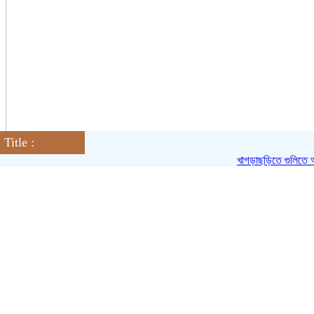
Title :
মুখোশ পরে স্বর্ণের দোকানে চুরি
খাগড়াছড়িতে গুলিতে আরও ত