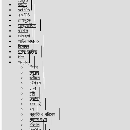
জাতীয়
অর্থনীতি
রাজনীতি
দেশজুড়ে
আন্তর্জাতিক
বরিশাল
খেলাধুলা
আইন আদালত
বিনোদন
তথ্যপ্রযুক্তি
শিক্ষা
অন্যান্য
ফিচার
স্বাস্থ্য
গুণীজন
চট্টগ্রাম
ঢাকা
কৃষি
দুর্ঘটনা
রাজশাহী
ধর্ম
প্রকৃতি ও পরিবেশ
প্রবাস বাংলা
বরিশাল
বিজ্ঞপ্তি