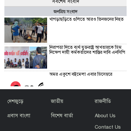
সর্বশেষ সংবাদ
জনপ্রিয় সংবাদ
খাগড়াছড়িতে গুলিতে আরও তিনজনের নিহত
নিরাপত্তা দিতে ব্যর্থ যুক্তরাষ্ট্র আখতারকে ডিম
নিক্ষেপ দায়ী কর্মকর্তাদের শাস্তির দাবি এনসিপি
অমর একুশে বইমেলা এবার ডিসেম্বরে
দেশজুড়ে
জাতীয়
রাজনীতি
প্রবাস বাংলা
বিশেষ বার্তা
About Us
সাবেক অতিরিক্ত আইজিপি শামসুদ্দোহা
নবাবগঞ্জ থেকে গ্রেপ্তার স্ত্রীর অ্যাকাউন্টেই ৪১
Contact Us
কোটি টাকা।